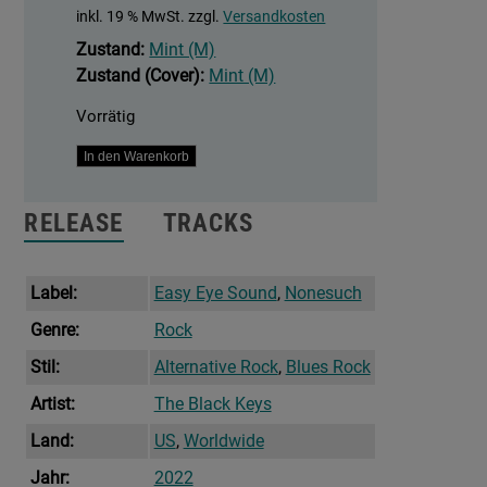
inkl. 19 % MwSt.
zzgl.
Versandkosten
Zustand:
Mint (M)
Zustand (Cover):
Mint (M)
Vorrätig
Dropout
In den Warenkorb
Boogie
Menge
RELEASE
TRACKS
Label:
Easy Eye Sound
,
Nonesuch
Genre:
Rock
Stil:
Alternative Rock
,
Blues Rock
Artist:
The Black Keys
Land:
US
,
Worldwide
Jahr:
2022