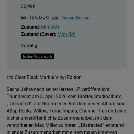
30,99
€
inkl. 19 % MwSt.
zzgl.
Versandkosten
Zustand:
Mint (M)
Zustand (Cover):
Mint (M)
Vorrätig
Distracted
In den Warenkorb
-
Clear
Ltd.Clear Black Marble Vinyl Edition
W/
Black
Sechs Jahre nach seiner letzten LP veröffentlicht
Marble
Thundercat am 3. April 2026 sein fünftes Studioalbum,
Vinyl
„Distracted“, auf Brainfeeder. Auf dem neuen Album sind
Menge
A$ap Rocky, Willow, Tame Impala, Channel Tres und eine
bisher unveröffentlichte Zusammenarbeit mit dem
verstorbenen Mac Miller zu hören. „Distracted“ entstand
in enger Zusammenarbeit mit einem neuen kreativen