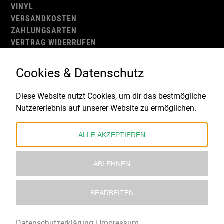
VINYL
VERSANDKOSTEN
ZAHLUNGSARTEN
VERTRAG WIDERRUFEN
AGB
WIDERRUFSBELEHRUNG
Cookies & Datenschutz
IMPRESSUM
DATENSCHUTZ
Diese Website nutzt Cookies, um dir das bestmögliche
Nutzererlebnis auf unserer Website zu ermöglichen.
Gefördert durch:
ALLE AKZEPTIEREN
ABLEHNEN
BEARBEITEN
© 2021 – 2026 Underworld Recordstore |
Kollektiv13
Datenschutzerklärung
|
Impressum