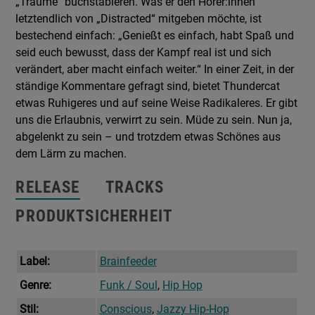
„Träume“ buchstabieren. Was er den Hörer:innen
letztendlich von „Distracted“ mitgeben möchte, ist
bestechend einfach: „Genießt es einfach, habt Spaß und
seid euch bewusst, dass der Kampf real ist und sich
verändert, aber macht einfach weiter.“ In einer Zeit, in der
ständige Kommentare gefragt sind, bietet Thundercat
etwas Ruhigeres und auf seine Weise Radikaleres. Er gibt
uns die Erlaubnis, verwirrt zu sein. Müde zu sein. Nun ja,
abgelenkt zu sein – und trotzdem etwas Schönes aus
dem Lärm zu machen.
RELEASE
TRACKS
PRODUKTSICHERHEIT
Label:
Brainfeeder
Genre:
Funk / Soul
,
Hip Hop
Stil:
Conscious
,
Jazzy Hip-Hop