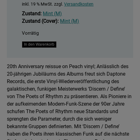
inkl. 19 % MwSt.
zzgl.
Versandkosten
Zustand:
Mint (M)
Zustand (Cover):
Mint (M)
Vorrätig
Discern
In den Warenkorb
/
Define
20th Anniversary reissue on Peach vinyl; Anlässlich des
Menge
20-jährigen Jubiläums des Albums freut sich Daptone
Records, die erste Vinyl-Wiederveröffentlichung des
galaktischen, funkigen Meisterwerks ‘Discern / Define’
von The Poets of Rhythm zu präsentieren. Als Pioniere in
der aufkeimenden Modern-Funk-Szene der 90er Jahre
schufen The Poets of Rhythm neue Standards und
sprengten die Parameter, durch die sich weniger
bekannte Gruppen definierten. Mit ‘Discern / Define’
haben die Poets ihren klassischen Funk auf die nächste