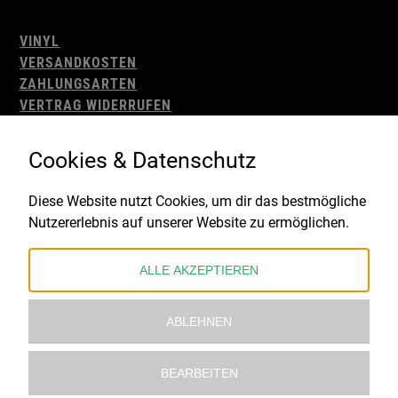
VINYL
VERSANDKOSTEN
ZAHLUNGSARTEN
VERTRAG WIDERRUFEN
AGB
WIDERRUFSBELEHRUNG
Cookies & Datenschutz
IMPRESSUM
DATENSCHUTZ
Diese Website nutzt Cookies, um dir das bestmögliche
Nutzererlebnis auf unserer Website zu ermöglichen.
Gefördert durch:
ALLE AKZEPTIEREN
ABLEHNEN
BEARBEITEN