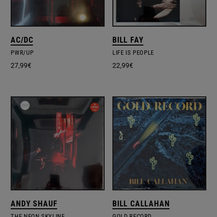
AC/DC
BILL FAY
PWR/UP
LIFE IS PEOPLE
27,99
€
22,99
€
ANDY SHAUF
BILL CALLAHAN
THE NEON SKYLINE
GOLD RECORD