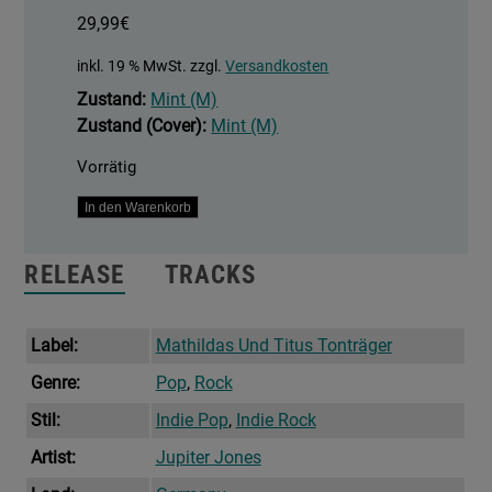
29,99
€
inkl. 19 % MwSt.
zzgl.
Versandkosten
Zustand:
Mint (M)
Zustand (Cover):
Mint (M)
Vorrätig
Die
In den Warenkorb
Sonne
Ist
RELEASE
TRACKS
Ein
Zwergstern
Menge
Label:
Mathildas Und Titus Tonträger
Genre:
Pop
,
Rock
Stil:
Indie Pop
,
Indie Rock
Artist:
Jupiter Jones