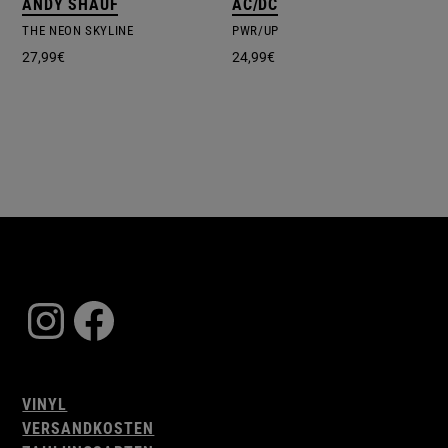
ANDY SHAUF
AC/DC
THE NEON SKYLINE
PWR/UP
27,99
€
24,99
€
Instagram
Facebook
VINYL
VERSANDKOSTEN