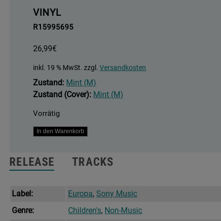
VINYL
R15995695
26,99
€
inkl. 19 % MwSt.
zzgl.
Versandkosten
Zustand:
Mint (M)
Zustand (Cover):
Mint (M)
Vorrätig
Die
In den Warenkorb
Drei
???
RELEASE
TRACKS
23
-
Und
Label:
Europa
,
Sony Music
Das
Genre:
Children's
,
Non-Music
Aztekenschwert