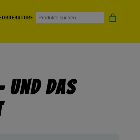
Suchen
EORDER
STORE
 – Und Das
t