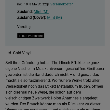
inkl. 19 % MwSt.
zzgl.
Versandkosten
Zustand:
Mint (M)
Zustand (Cover):
Mint (M)
Vorrätig
Der
In den Warenkorb
Brauch
-
Ltd. Gold Vinyl
Ltd.
Gold
Seit ihrer Gründung haben The Hirsch Effekt eine ganz
Vinyl
eigene Nische im Musikuniversum geschaffen. Greifbarer
Edition
geworden ist die Band dadurch nicht – und genau das
Menge
macht sie so faszinierend. Wo frühere Werke trotz aller
Vielseitigkeit noch das Etikett Metalalbum trugen, öffnen
sich diesmal neue Wege, die schon auf dem
vielschichtigen Zweitwerk Holon Anamnesis angelegt
wurden. Der Brauch könnte man als Rückkehr zu dieser
Weggabelung verstehen – und gleichzeitig als mutigen