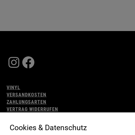
Instagram
Facebook
VINYL
VERSANDKOSTEN
ZAHLUNGSARTEN
VERTRAG WIDERRUFEN
AGB
WIDERRUFSBELEHRUNG
Cookies & Datenschutz
IMPRESSUM