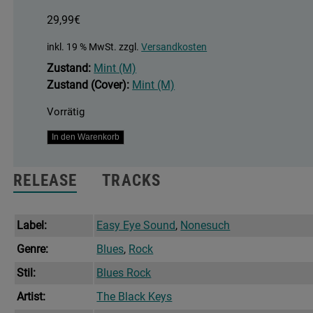
29,99
€
inkl. 19 % MwSt.
zzgl.
Versandkosten
Zustand:
Mint (M)
Zustand (Cover):
Mint (M)
Vorrätig
Delta
In den Warenkorb
Kream
Menge
RELEASE
TRACKS
Label:
Easy Eye Sound
,
Nonesuch
Genre:
Blues
,
Rock
Stil:
Blues Rock
Artist:
The Black Keys