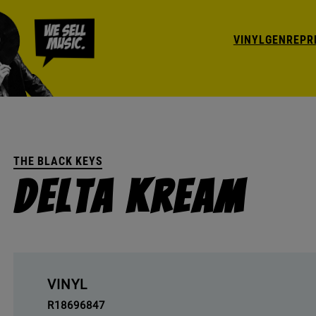
VINYL
GENRE
PR
THE BLACK KEYS
Delta Kream
VINYL
R18696847