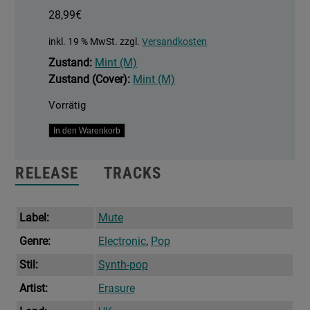
28,99
€
inkl. 19 % MwSt.
zzgl.
Versandkosten
Zustand:
Mint (M)
Zustand (Cover):
Mint (M)
Vorrätig
Day-
In den Warenkorb
Glo
(Based
RELEASE
TRACKS
On
A
True
Label:
Mute
Story)
Genre:
Electronic
,
Pop
Menge
Stil:
Synth-pop
Artist:
Erasure