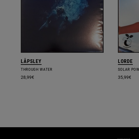
LÅPSLEY
LORDE
THROUGH WATER
SOLAR PO
28,99
€
35,99
€