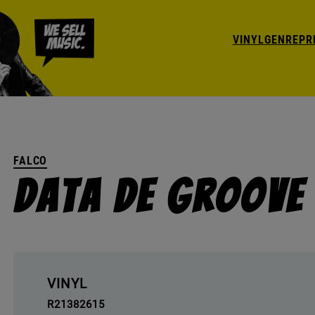
VINYL
GENRE
PR
FALCO
Data De Groove
VINYL
R21382615