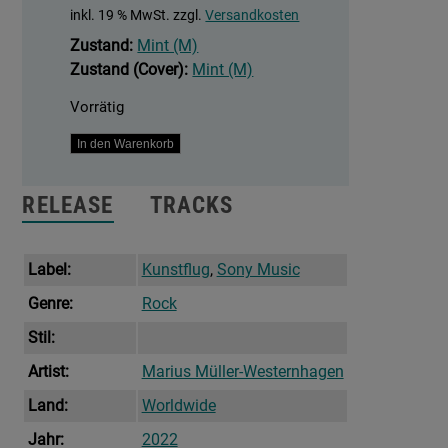
inkl. 19 % MwSt.
zzgl.
Versandkosten
Zustand:
Mint (M)
Zustand (Cover):
Mint (M)
Vorrätig
Das
In den Warenkorb
Eine
Leben
RELEASE
TRACKS
Menge
Label:
Kunstflug
,
Sony Music
Genre:
Rock
Stil:
Artist:
Marius Müller-Westernhagen
Land:
Worldwide
Jahr:
2022