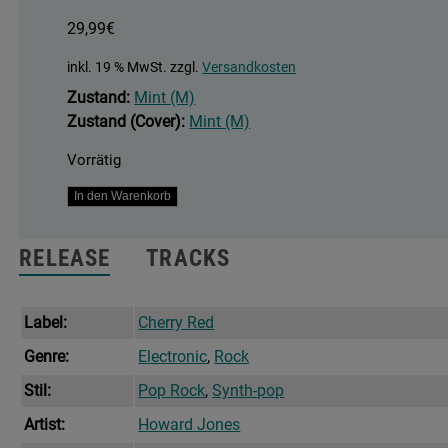
29,99
€
inkl. 19 % MwSt.
zzgl.
Versandkosten
Zustand:
Mint (M)
Zustand (Cover):
Mint (M)
Vorrätig
Cross
In den Warenkorb
That
Line
RELEASE
TRACKS
Menge
Label:
Cherry Red
Genre:
Electronic
,
Rock
Stil:
Pop Rock
,
Synth-pop
Artist:
Howard Jones