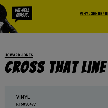
VINYL
GENRE
PR
HOWARD JONES
Cross That Line
VINYL
R16050477