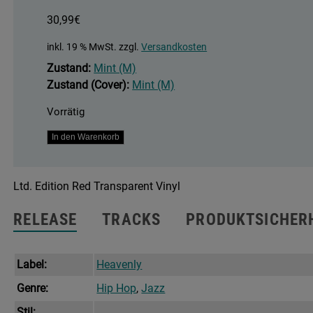
30,99
€
inkl. 19 % MwSt.
zzgl.
Versandkosten
Zustand:
Mint (M)
Zustand (Cover):
Mint (M)
Vorrätig
Confines
In den Warenkorb
Menge
Ltd. Edition Red Transparent Vinyl
RELEASE
TRACKS
PRODUKTSICHER
Label:
Heavenly
Genre:
Hip Hop
,
Jazz
Stil: