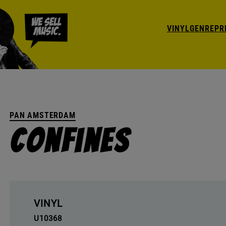
VINYL
GENRE
PR
PAN AMSTERDAM
Confines
VINYL
U10368