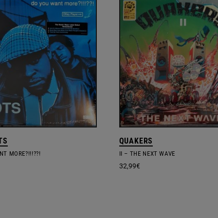
TS
QUAKERS
T MORE?!!!??!
II – THE NEXT WAVE
32,99
€