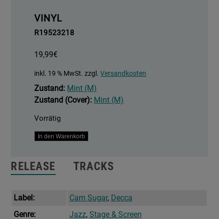
VINYL
R19523218
19,99
€
inkl. 19 % MwSt.
zzgl.
Versandkosten
Zustand:
Mint (M)
Zustand (Cover):
Mint (M)
Vorrätig
(Colonna
In den Warenkorb
Sonora
Originale
RELEASE
TRACKS
Del
Film)
Il
Label:
Cam Sugar
,
Decca
Bandito
Genre:
Jazz
,
Stage & Screen
Dagli