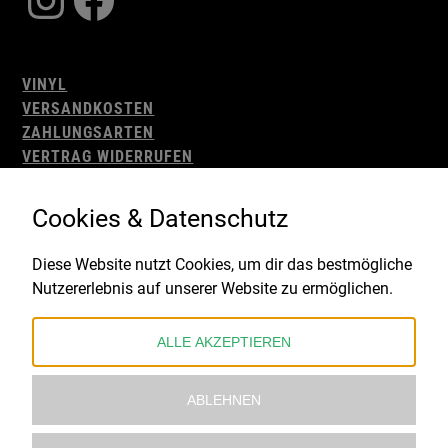
VINYL
VERSANDKOSTEN
ZAHLUNGSARTEN
VERTRAG WIDERRUFEN
AGB
WIDERRUFSBELEHRUNG
Cookies & Datenschutz
IMPRESSUM
DATENSCHUTZ
Diese Website nutzt Cookies, um dir das bestmögliche
Nutzererlebnis auf unserer Website zu ermöglichen.
Gefördert durch:
ALLE AKZEPTIEREN
ABLEHNEN