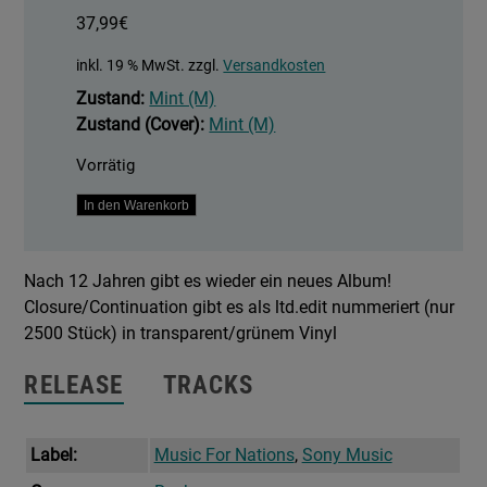
37,99
€
inkl. 19 % MwSt.
zzgl.
Versandkosten
Zustand:
Mint (M)
Zustand (Cover):
Mint (M)
Vorrätig
Closure
In den Warenkorb
/
Continuation
Nach 12 Jahren gibt es wieder ein neues Album!
Menge
Closure/Continuation gibt es als ltd.edit nummeriert (nur
2500 Stück) in transparent/grünem Vinyl
RELEASE
TRACKS
Label:
Music For Nations
,
Sony Music