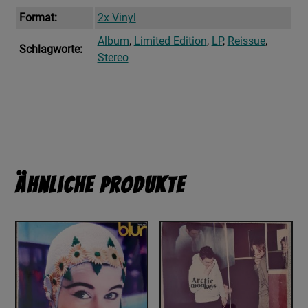
Format:
2x Vinyl
Album
,
Limited Edition
,
LP
,
Reissue
,
Schlagworte:
Stereo
Ähnliche Produkte