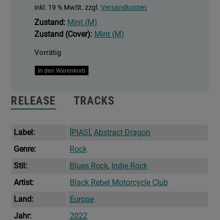
inkl. 19 % MwSt.
zzgl.
Versandkosten
Zustand:
Mint (M)
Zustand (Cover):
Mint (M)
Vorrätig
Beat
In den Warenkorb
The
Devil's
RELEASE
TRACKS
Tattoo
Menge
Label:
[PIAS]
,
Abstract Dragon
Genre:
Rock
Stil:
Blues Rock
,
Indie Rock
Artist:
Black Rebel Motorcycle Club
Land:
Europe
Jahr:
2022