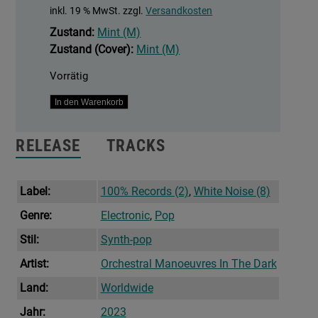
inkl. 19 % MwSt.
zzgl.
Versandkosten
Zustand:
Mint (M)
Zustand (Cover):
Mint (M)
Vorrätig
Bauhaus
In den Warenkorb
Staircase
Menge
RELEASE
TRACKS
Label:
100% Records (2)
,
White Noise (8)
Genre:
Electronic
,
Pop
Stil:
Synth-pop
Artist:
Orchestral Manoeuvres In The Dark
Land:
Worldwide
Jahr:
2023