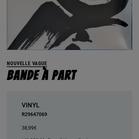
NOUVELLE VAGUE
Bande À Part
VINYL
R29647069
38,99
€