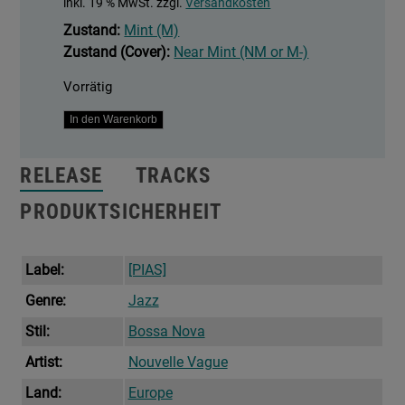
inkl. 19 % MwSt.
zzgl.
Versandkosten
Zustand:
Mint (M)
Zustand (Cover):
Near Mint (NM or M-)
Vorrätig
Bande
In den Warenkorb
À
Part
RELEASE
TRACKS
Menge
PRODUKTSICHERHEIT
Label:
[PIAS]
Genre:
Jazz
Stil:
Bossa Nova
Artist:
Nouvelle Vague
Land:
Europe