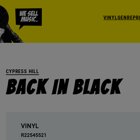
VINYL
GENRE
PR
CYPRESS HILL
Back In Black
VINYL
R22545521