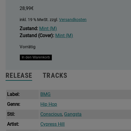
28,99
€
inkl. 19 % MwSt.
zzgl.
Versandkosten
Zustand:
Mint (M)
Zustand (Cover):
Mint (M)
Vorrätig
Back
In den Warenkorb
In
Black
RELEASE
TRACKS
Menge
Label:
BMG
Genre:
Hip Hop
Stil:
Conscious
,
Gangsta
Artist:
Cypress Hill