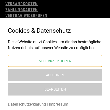
VERSANDKOSTEN
ZAHLUNGSARTEN
VERTRAG WIDERRUFEN
AGB
WIDERRUFSBELEHRUNG
Cookies & Datenschutz
IMPRESSUM
DATENSCHUTZ
Diese Website nutzt Cookies, um dir das bestmögliche
Nutzererlebnis auf unserer Website zu ermöglichen.
Gefördert durch:
ALLE AKZEPTIEREN
ABLEHNEN
BEARBEITEN
© 2021 – 2026 Underworld Recordstore |
Kollektiv13
Datenschutzerklärung
|
Impressum