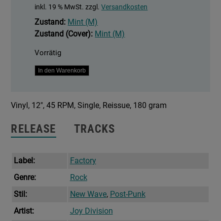
inkl. 19 % MwSt.
zzgl.
Versandkosten
Zustand:
Mint (M)
Zustand (Cover):
Mint (M)
Vorrätig
Atmosphere
In den Warenkorb
Menge
Vinyl, 12″, 45 RPM, Single, Reissue, 180 gram
RELEASE
TRACKS
Label:
Factory
Genre:
Rock
Stil:
New Wave
,
Post-Punk
Artist:
Joy Division