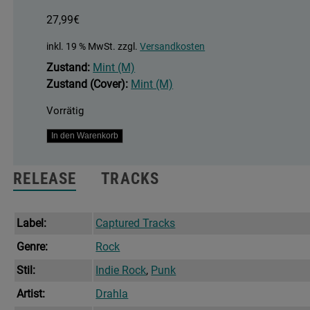
27,99
€
inkl. 19 % MwSt.
zzgl.
Versandkosten
Zustand:
Mint (M)
Zustand (Cover):
Mint (M)
Vorrätig
Angeltape
In den Warenkorb
Menge
RELEASE
TRACKS
Label:
Captured Tracks
Genre:
Rock
Stil:
Indie Rock
,
Punk
Artist:
Drahla