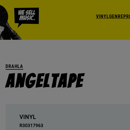
VINYL
GENRE
PR
DRAHLA
Angeltape
VINYL
R30317963