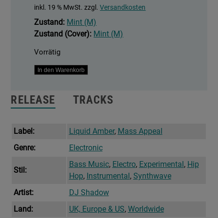
inkl. 19 % MwSt.
zzgl.
Versandkosten
Zustand:
Mint (M)
Zustand (Cover):
Mint (M)
Vorrätig
Action
In den Warenkorb
Adventure
Menge
RELEASE
TRACKS
Label:
Liquid Amber
,
Mass Appeal
Genre:
Electronic
Bass Music
,
Electro
,
Experimental
,
Hip
Stil:
Hop
,
Instrumental
,
Synthwave
Artist:
DJ Shadow
Land:
UK, Europe & US
,
Worldwide