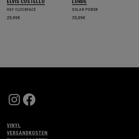
ELVIS COSTELLO
LORDE
HEY CLOCKFACE
SOLAR POWER
29,99
€
35,99
€
Instagram
Facebook
VINYL
VERSANDKOSTEN