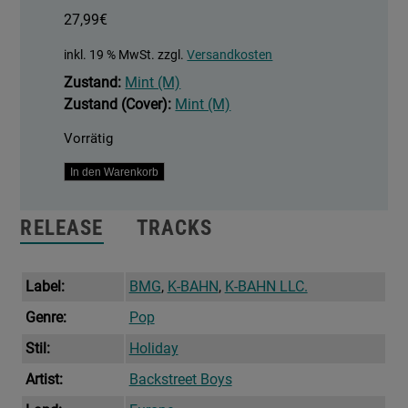
27,99
€
inkl. 19 % MwSt.
zzgl.
Versandkosten
Zustand:
Mint (M)
Zustand (Cover):
Mint (M)
Vorrätig
A
In den Warenkorb
Very
Backstreet
RELEASE
TRACKS
Christmas
Menge
Label:
BMG
,
K-BAHN
,
K-BAHN LLC.
Genre:
Pop
Stil:
Holiday
Artist:
Backstreet Boys