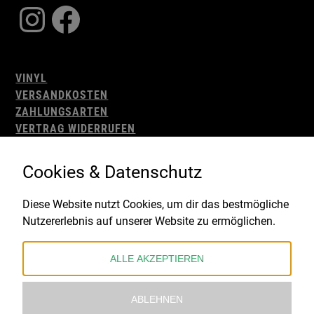
Instagram
Facebook
VINYL
VERSANDKOSTEN
ZAHLUNGSARTEN
VERTRAG WIDERRUFEN
AGB
WIDERRUFSBELEHRUNG
Cookies & Datenschutz
IMPRESSUM
DATENSCHUTZ
Diese Website nutzt Cookies, um dir das bestmögliche
Nutzererlebnis auf unserer Website zu ermöglichen.
Gefördert durch:
ALLE AKZEPTIEREN
ABLEHNEN