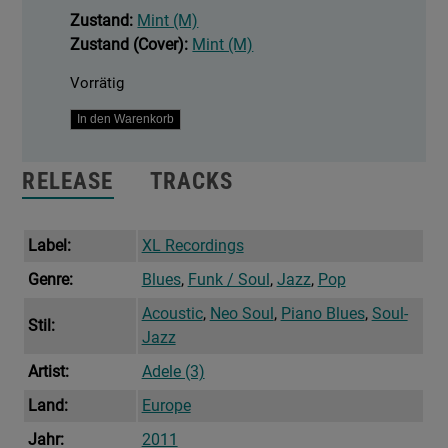
Zustand:
Mint (M)
Zustand (Cover):
Mint (M)
Vorrätig
21
In den Warenkorb
Menge
RELEASE
TRACKS
Label:
XL Recordings
Genre:
Blues
,
Funk / Soul
,
Jazz
,
Pop
Acoustic
,
Neo Soul
,
Piano Blues
,
Soul-
Stil:
Jazz
Artist:
Adele (3)
Land:
Europe
Jahr:
2011