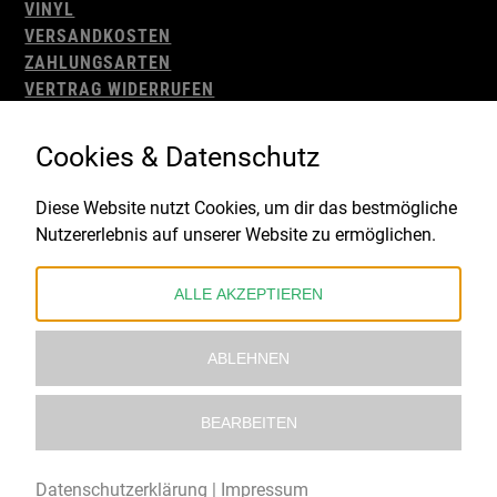
VINYL
VERSANDKOSTEN
ZAHLUNGSARTEN
VERTRAG WIDERRUFEN
AGB
WIDERRUFSBELEHRUNG
Cookies & Datenschutz
IMPRESSUM
DATENSCHUTZ
Diese Website nutzt Cookies, um dir das bestmögliche
Nutzererlebnis auf unserer Website zu ermöglichen.
Gefördert durch:
ALLE AKZEPTIEREN
ABLEHNEN
BEARBEITEN
© 2021 – 2026 Underworld Recordstore |
Kollektiv13
Datenschutzerklärung
|
Impressum