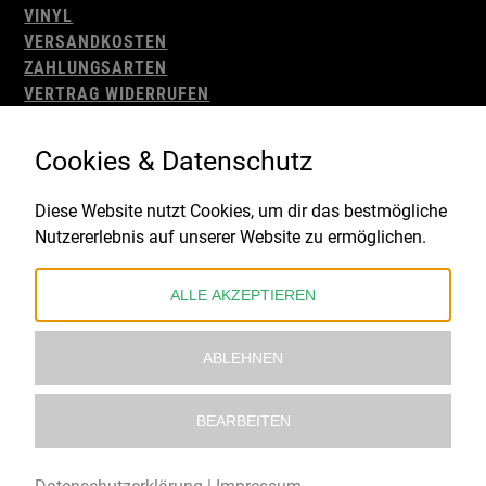
VINYL
VERSANDKOSTEN
ZAHLUNGSARTEN
VERTRAG WIDERRUFEN
AGB
WIDERRUFSBELEHRUNG
Cookies & Datenschutz
IMPRESSUM
DATENSCHUTZ
Diese Website nutzt Cookies, um dir das bestmögliche
Nutzererlebnis auf unserer Website zu ermöglichen.
Gefördert durch:
ALLE AKZEPTIEREN
ABLEHNEN
BEARBEITEN
© 2021 – 2026 Underworld Recordstore |
Kollektiv13