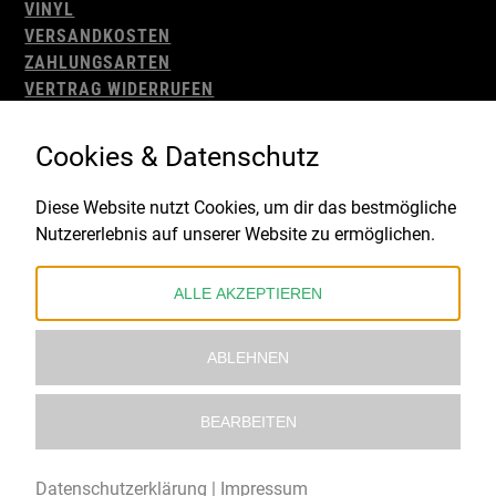
VINYL
VERSANDKOSTEN
ZAHLUNGSARTEN
VERTRAG WIDERRUFEN
AGB
WIDERRUFSBELEHRUNG
Cookies & Datenschutz
IMPRESSUM
DATENSCHUTZ
Diese Website nutzt Cookies, um dir das bestmögliche
Nutzererlebnis auf unserer Website zu ermöglichen.
Gefördert durch:
ALLE AKZEPTIEREN
ABLEHNEN
BEARBEITEN
© 2021 – 2026 Underworld Recordstore |
Kollektiv13
Datenschutzerklärung
|
Impressum