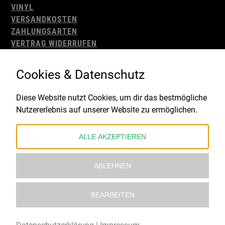
VINYL
VERSANDKOSTEN
ZAHLUNGSARTEN
VERTRAG WIDERRUFEN
AGB
WIDERRUFSBELEHRUNG
Cookies & Datenschutz
IMPRESSUM
DATENSCHUTZ
Diese Website nutzt Cookies, um dir das bestmögliche
Nutzererlebnis auf unserer Website zu ermöglichen.
Gefördert durch:
ALLE AKZEPTIEREN
ABLEHNEN
BEARBEITEN
© 2021 – 2026 Underworld Recordstore |
Kollektiv13