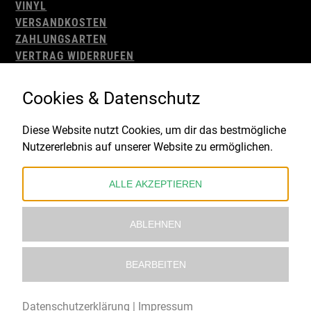
VINYL
VERSANDKOSTEN
ZAHLUNGSARTEN
VERTRAG WIDERRUFEN
AGB
WIDERRUFSBELEHRUNG
Cookies & Datenschutz
IMPRESSUM
DATENSCHUTZ
Diese Website nutzt Cookies, um dir das bestmögliche
Nutzererlebnis auf unserer Website zu ermöglichen.
Gefördert durch:
ALLE AKZEPTIEREN
ABLEHNEN
BEARBEITEN
© 2021 – 2026 Underworld Recordstore |
Kollektiv13
Datenschutzerklärung
|
Impressum