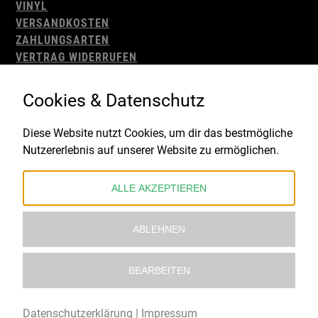
VINYL
VERSANDKOSTEN
ZAHLUNGSARTEN
VERTRAG WIDERRUFEN
AGB
WIDERRUFSBELEHRUNG
Cookies & Datenschutz
IMPRESSUM
DATENSCHUTZ
Diese Website nutzt Cookies, um dir das bestmögliche
Nutzererlebnis auf unserer Website zu ermöglichen.
Gefördert durch:
ALLE AKZEPTIEREN
ABLEHNEN
BEARBEITEN
© 2021 – 2026 Underworld Recordstore |
Kollektiv13
Datenschutzerklärung
|
Impressum