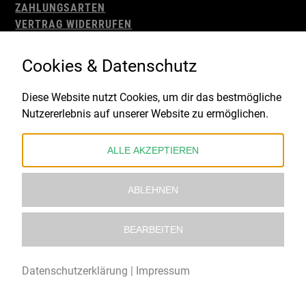
ZAHLUNGSARTEN
VERTRAG WIDERRUFEN
AGB
WIDERRUFSBELEHRUNG
Cookies & Datenschutz
IMPRESSUM
DATENSCHUTZ
Diese Website nutzt Cookies, um dir das bestmögliche
Nutzererlebnis auf unserer Website zu ermöglichen.
Gefördert durch:
ALLE AKZEPTIEREN
ABLEHNEN
BEARBEITEN
© 2021 – 2026 Underworld Recordstore |
Kollektiv13
Datenschutzerklärung
|
Impressum