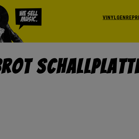
VINYL
GENRE
PR
Brot Schallplatt