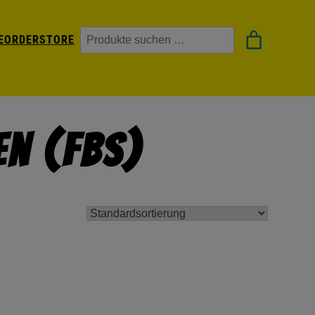
Suchen
EORDER
STORE
en (FBS)