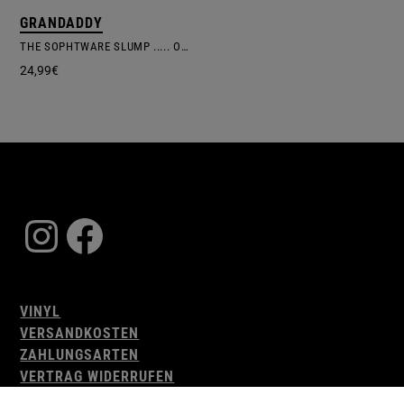
GRANDADDY
THE SOPHTWARE SLUMP .​.​.​.​. ON A WOODEN PIANO
24,99
€
Instagram
Facebook
VINYL
VERSANDKOSTEN
ZAHLUNGSARTEN
VERTRAG WIDERRUFEN
AGB