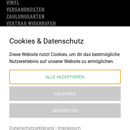
VINYL
VERSANDKOSTEN
ZAHLUNGSARTEN
VERTRAG WIDERRUFEN
AGB
WIDERRUFSBELEHRUNG
Cookies & Datenschutz
IMPRESSUM
DATENSCHUTZ
Diese Website nutzt Cookies, um dir das bestmögliche
Nutzererlebnis auf unserer Website zu ermöglichen.
Gefördert durch:
ALLE AKZEPTIEREN
ABLEHNEN
BEARBEITEN
© 2021 – 2026 Underworld Recordstore |
Kollektiv13
Datenschutzerklärung
|
Impressum