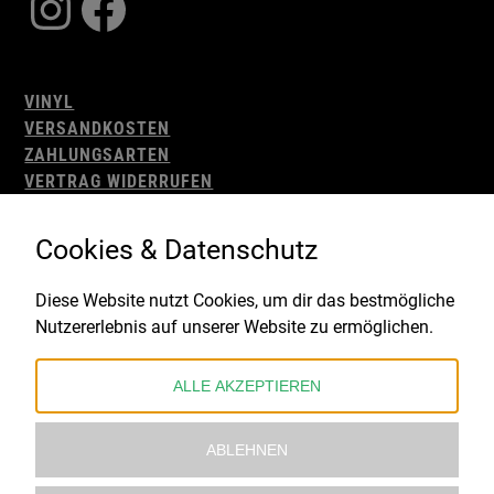
Instagram
Facebook
VINYL
VERSANDKOSTEN
ZAHLUNGSARTEN
VERTRAG WIDERRUFEN
AGB
WIDERRUFSBELEHRUNG
Cookies & Datenschutz
IMPRESSUM
DATENSCHUTZ
Diese Website nutzt Cookies, um dir das bestmögliche
Nutzererlebnis auf unserer Website zu ermöglichen.
Gefördert durch:
ALLE AKZEPTIEREN
ABLEHNEN