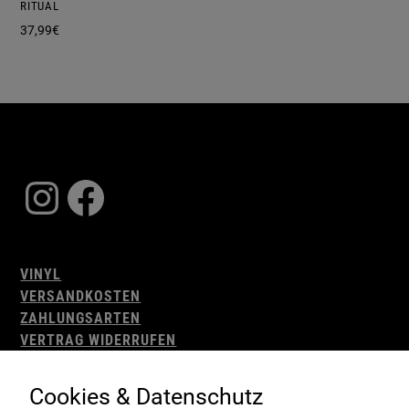
RITUAL
37,99
€
Instagram
Facebook
VINYL
VERSANDKOSTEN
ZAHLUNGSARTEN
VERTRAG WIDERRUFEN
AGB
WIDERRUFSBELEHRUNG
Cookies & Datenschutz
IMPRESSUM