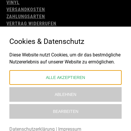
VINYL
VERSANDKOSTEN
ZAHLUNGSARTEN
VERTRAG WIDERRUFEN
AGB
WIDERRUFSBELEHRUNG
Cookies & Datenschutz
IMPRESSUM
DATENSCHUTZ
Diese Website nutzt Cookies, um dir das bestmögliche
Nutzererlebnis auf unserer Website zu ermöglichen.
Gefördert durch:
ALLE AKZEPTIEREN
ABLEHNEN
BEARBEITEN
© 2021 – 2026 Underworld Recordstore |
Kollektiv13
Datenschutzerklärung
|
Impressum