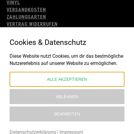
VINYL
VERSANDKOSTEN
ZAHLUNGSARTEN
VERTRAG WIDERRUFEN
AGB
WIDERRUFSBELEHRUNG
Cookies & Datenschutz
IMPRESSUM
DATENSCHUTZ
Diese Website nutzt Cookies, um dir das bestmögliche
Nutzererlebnis auf unserer Website zu ermöglichen.
Gefördert durch:
ALLE AKZEPTIEREN
ABLEHNEN
BEARBEITEN
© 2021 – 2026 Underworld Recordstore |
Kollektiv13
Datenschutzerklärung
|
Impressum