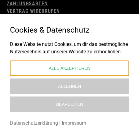
ZAHLUNGSARTEN
VERTRAG WIDERRUFEN
AGB
WIDERRUFSBELEHRUNG
Cookies & Datenschutz
IMPRESSUM
DATENSCHUTZ
Diese Website nutzt Cookies, um dir das bestmögliche
Nutzererlebnis auf unserer Website zu ermöglichen.
Gefördert durch:
ALLE AKZEPTIEREN
ABLEHNEN
BEARBEITEN
© 2021 – 2026 Underworld Recordstore |
Kollektiv13
Datenschutzerklärung
|
Impressum