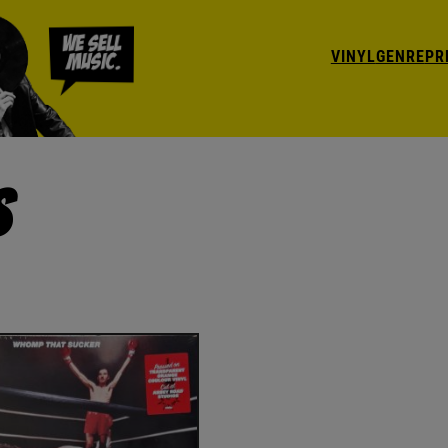
VINYL
GENRE
PR
s