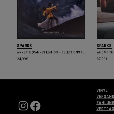
SPARKS
SPARKS
ANNETTE (CANNES EDITION – SELECTIONS FROM THE MOTION PICTURE SOUNDTRACK)
WHOMP TH
24,99
€
37,99
€
VINYL
VERSAN
Instagram
Facebook
ZAHLUN
VERTRAG