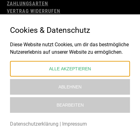
ZAHLUNGSARTEN
VERTRAG WIDERRUFEN
AGB
WIDERRUFSBELEHRUNG
Cookies & Datenschutz
IMPRESSUM
DATENSCHUTZ
Diese Website nutzt Cookies, um dir das bestmögliche
Nutzererlebnis auf unserer Website zu ermöglichen.
Gefördert durch:
ALLE AKZEPTIEREN
ABLEHNEN
BEARBEITEN
© 2021 – 2026 Underworld Recordstore |
Kollektiv13
Datenschutzerklärung
|
Impressum