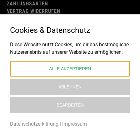
ZAHLUNGSARTEN
VERTRAG WIDERRUFEN
AGB
WIDERRUFSBELEHRUNG
Cookies & Datenschutz
IMPRESSUM
DATENSCHUTZ
Diese Website nutzt Cookies, um dir das bestmögliche
Nutzererlebnis auf unserer Website zu ermöglichen.
Gefördert durch:
ALLE AKZEPTIEREN
ABLEHNEN
BEARBEITEN
© 2021 – 2026 Underworld Recordstore |
Kollektiv13
Datenschutzerklärung
|
Impressum