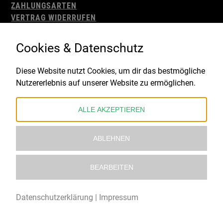
ZAHLUNGSARTEN
VERTRAG WIDERRUFEN
AGB
WIDERRUFSBELEHRUNG
Cookies & Datenschutz
IMPRESSUM
DATENSCHUTZ
Diese Website nutzt Cookies, um dir das bestmögliche
Nutzererlebnis auf unserer Website zu ermöglichen.
Gefördert durch:
ALLE AKZEPTIEREN
ABLEHNEN
BEARBEITEN
© 2021 – 2026 Underworld Recordstore |
Kollektiv13
Datenschutzerklärung
|
Impressum