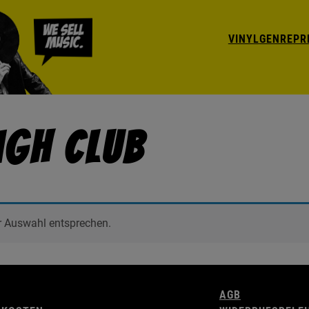
VINYL
GENRE
PR
igh Club
r Auswahl entsprechen.
AGB