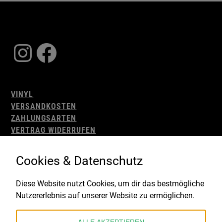
Instagram
Facebook
VINYL
VERSANDKOSTEN
ZAHLUNGSARTEN
VERTRAG WIDERRUFEN
AGB
WIDERRUFSBELEHRUNG
Cookies & Datenschutz
IMPRESSUM
DATENSCHUTZ
Diese Website nutzt Cookies, um dir das bestmögliche
Nutzererlebnis auf unserer Website zu ermöglichen.
Gefördert durch: