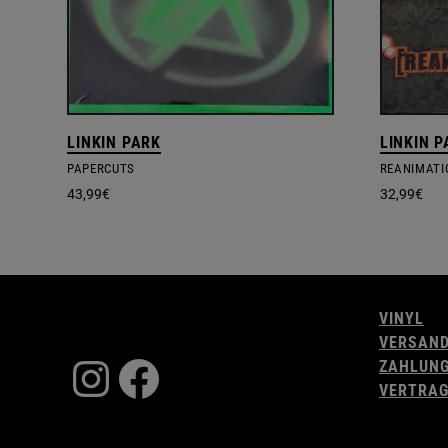
LINKIN PARK
LINKIN 
PAPERCUTS
REANIMATI
43,99
€
32,99
€
VINYL
VERSAN
Instagram
Facebook
ZAHLUN
VERTRAG