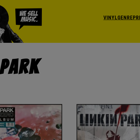
VINYL
GENRE
PR
 Park