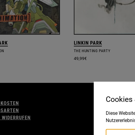
PARK
LINKIN PARK
ON
THE HUNTING PARTY
49,99
€
AGB
Cookies
DKOSTEN
WIDERRUFSBELE
GSARTEN
IMPRESSUM
Diese Website
 WIDERRUFEN
DATENSCHUTZ
Nutzererlebni