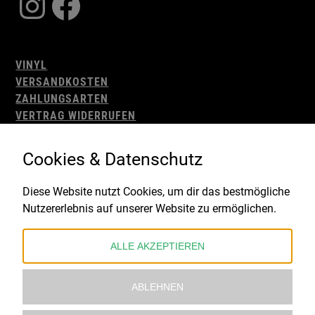
Instagram
Facebook
VINYL
VERSANDKOSTEN
ZAHLUNGSARTEN
VERTRAG WIDERRUFEN
AGB
WIDERRUFSBELEHRUNG
Cookies & Datenschutz
IMPRESSUM
DATENSCHUTZ
Diese Website nutzt Cookies, um dir das bestmögliche
Nutzererlebnis auf unserer Website zu ermöglichen.
Gefördert durch:
ALLE AKZEPTIEREN
ABLEHNEN