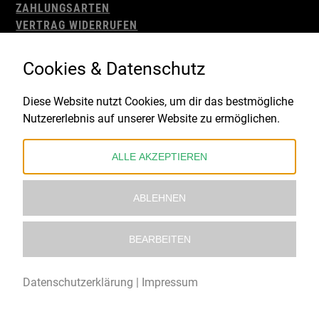
ZAHLUNGSARTEN
VERTRAG WIDERRUFEN
AGB
WIDERRUFSBELEHRUNG
Cookies & Datenschutz
IMPRESSUM
DATENSCHUTZ
Diese Website nutzt Cookies, um dir das bestmögliche
Nutzererlebnis auf unserer Website zu ermöglichen.
Gefördert durch:
ALLE AKZEPTIEREN
ABLEHNEN
BEARBEITEN
© 2021 – 2026 Underworld Recordstore |
Kollektiv13
Datenschutzerklärung
|
Impressum