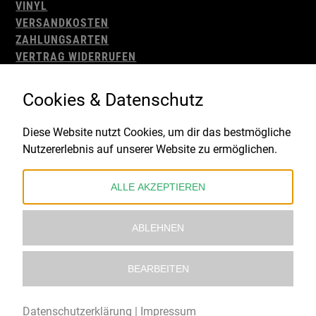
VINYL
VERSANDKOSTEN
ZAHLUNGSARTEN
VERTRAG WIDERRUFEN
AGB
WIDERRUFSBELEHRUNG
Cookies & Datenschutz
IMPRESSUM
DATENSCHUTZ
Diese Website nutzt Cookies, um dir das bestmögliche
Nutzererlebnis auf unserer Website zu ermöglichen.
Gefördert durch:
ALLE AKZEPTIEREN
ABLEHNEN
BEARBEITEN
© 2021 – 2026 Underworld Recordstore |
Kollektiv13
Datenschutzerklärung
|
Impressum